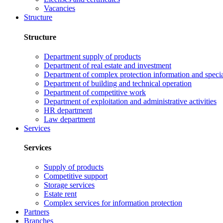
Vacancies
Structure
Structure
Department supply of products
Department of real estate and investment
Department of complex protection information and speci
Department of building and technical operation
Department of competitive work
Department of exploitation and administrative activities
HR department
Law department
Services
Services
Supply of products
Competitive support
Storage services
Estate rent
Complex services for information protection
Partners
Branches