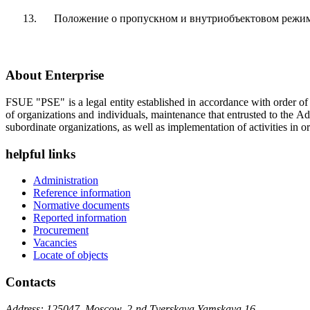
13.
Положение о пропускном и внутриобъектовом режим
About Enterprise
FSUE "PSE" is a legal entity established in accordance with order o
of organizations and individuals, maintenance that entrusted to the A
subordinate organizations, as well as implementation of activities in or
helpful links
Administration
Reference information
Normative documents
Reported information
Procurement
Vacancies
Locate of objects
Contacts
Address: 125047, Moscow, 2-nd Tverskaya Yamskaya,16