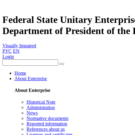
Federal State Unitary Enterpris
Department of President of the
Visually Impaired
РУС
EN
Login
Home
About Enterprise
About Enterprise
Historical Note
Administration
News
Normative documents
Reported information
References about us
Licenses and certificates