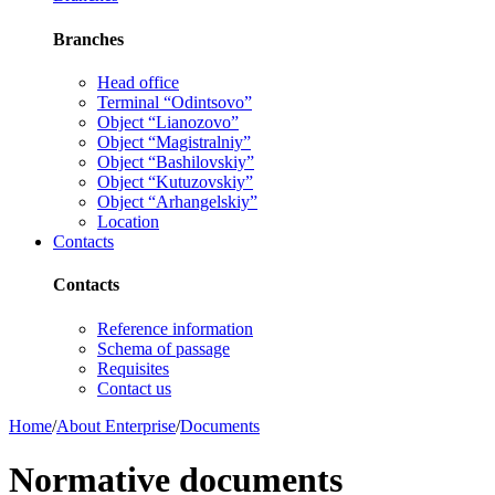
Branches
Head office
Terminal “Odintsovo”
Object “Lianozovo”
Object “Magistralniy”
Object “Bashilovskiy”
Object “Kutuzovskiy”
Object “Arhangelskiy”
Location
Contacts
Contacts
Reference information
Schema of passage
Requisites
Contact us
Home
/
About Enterprise
/
Documents
Normative documents