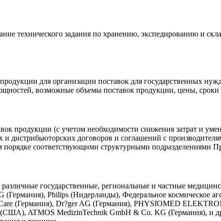
ание технического задания по хранению, экспедированию и скл
продукции для организации поставок для государственных нужд
щностей, возможные объемы поставок продукции, цены, сроки п
авок продукции (с учетом необходимости снижения затрат и уме
х и дистрибьюторских договоров и соглашений с производителя
ом порядке соответствующими структурными подразделениями П
 различные государственные, региональные и частные медицинс
 (Германия), Philips (Нидерланды), Федеральное космическое а
 Care (Германия), Dr?ger AG (Германия), PHYSIOMED ELEKTROME
ems (США), ATMOS MedizinTechnik GmbH & Co. KG (Германия), и д