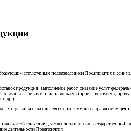
дукции
бразующим структурным подразделением Предприятия и занимает
оставок продукции, выполнение работ, оказание услуг федерал
венными заказчиками и поставщиками (производителями) продук
 и др.).
льных и региональных целевых программ по направлениям деяте
хническое обеспечение деятельности органов государственной 
ение деятельности Предприятия.