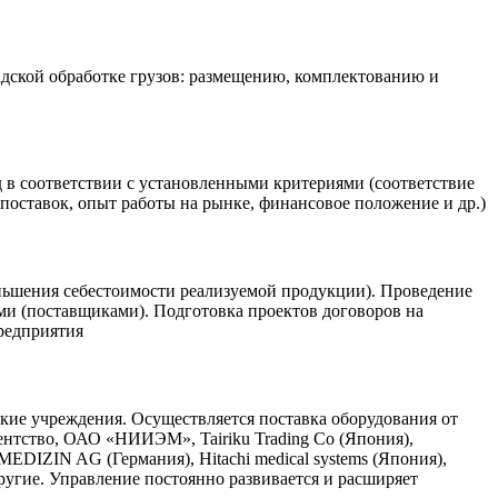
адской обработке грузов: размещению, комплектованию и
 в соответствии с установленными критериями (соответствие
оставок, опыт работы на рынке, финансовое положение и др.)
ньшения себестоимости реализуемой продукции). Проведение
ми (поставщиками). Подготовка проектов договоров на
редприятия
кие учреждения. Осуществляется поставка оборудования от
гентство, ОАО «НИИЭМ», Tairiku Trading Co (Япония),
DIZIN AG (Германия), Hitachi medical systems (Япония),
ругие. Управление постоянно развивается и расширяет