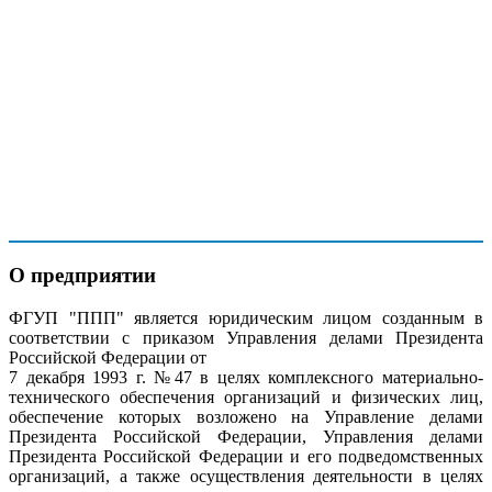
ИНН 7710142570
КПП 771001001
Код отрасли по ОКОНХ 80190, 80100
Код отрасли по ОКПО 17664448
ОГРН 1027700045999
Платежные реквизиты:
Наименование банка: ПАО «Сбербанк» г. Москва
Расчётный счёт № 40502810738040100099
Корреспонденский счёт № 30101810400000000225
БИК 044525225
О предприятии
ФГУП "ППП" является юридическим лицом созданным в
соответствии с приказом Управления делами Президента
Российской Федерации от
7 декабря 1993 г. №47 в целях комплексного материально-
технического обеспечения организаций и физических лиц,
обеспечение которых возложено на Управление делами
Президента Российской Федерации, Управления делами
Президента Российской Федерации и его подведомственных
организаций, а также осуществления деятельности в целях