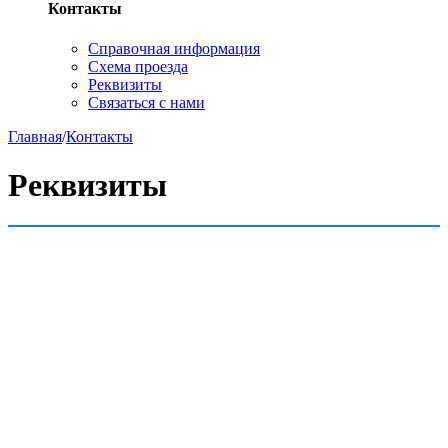
Контакты
Справочная информация
Схема проезда
Реквизиты
Связаться с нами
Главная
/
Контакты
Реквизиты
Полное наименование: Федеральное
государственное унитарное предприятие
«Предприятие по поставкам продукции Управления
делами Президента Российской Федерации»
Сокращенное наименование: ФГУП «ППП»
Юридический адрес: 125047, г. Москва, ул. 2-я
Тверская-Ямская, д. 16
Фактический адрес: 125047, г. Москва, ул. 2-я
Тверская-Ямская, д.16
Генеральный директор: Губин Павел Евгеньевич
Главный бухгалтер: Яхонтова Наталья Юрьевна