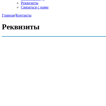
Реквизиты
Связаться с нами
Главная
/
Контакты
Реквизиты
Полное наименование: Федеральное государств
Федерации»
Сокращенное наименование: ФГУП «ППП»
Юридический адрес: 125047, г. Москва, ул. 2-я Твер
Фактический адрес: 125047, г. Москва, ул. 2-я Твер
Генеральный директор: Губин Павел Евгеньевич
Главный бухгалтер: Яхонтова Наталья Юрьевна
ИНН 7710142570
КПП 771001001
Код отрасли по ОКОНХ 80190, 80100
Код отрасли по ОКПО 17664448
ОГРН 1027700045999
Платежные реквизиты:
Наименование банка: ПАО «Сбербанк» г. Москва
Расчётный счёт № 40502810738040100099