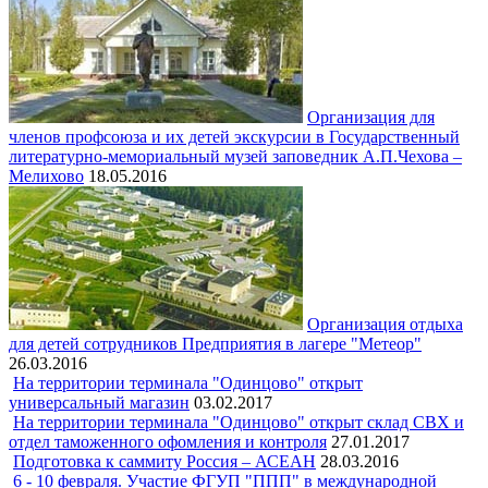
Организация для
членов профсоюза и их детей экскурсии в Государственный
литературно-мемориальный музей заповедник А.П.Чехова –
Мелихово
18.05.2016
Организация отдыха
для детей сотрудников Предприятия в лагере "Метеор"
26.03.2016
На территории терминала "Одинцово" открыт
универсальный магазин
03.02.2017
На территории терминала "Одинцово" открыт склад СВХ и
отдел таможенного офомления и контроля
27.01.2017
Подготовка к саммиту Россия – АСЕАН
28.03.2016
6 - 10 февраля. Участие ФГУП "ППП" в международной